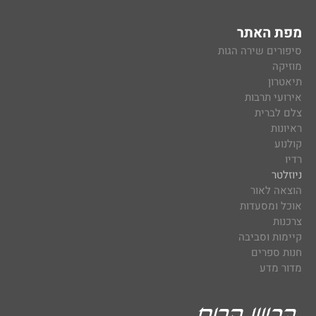
מפת האתר
סיפורים שירה הגות
מוזיקה
תיאטרון
אירועי תרבות
צלם לברית
ראיונות
קולנוע
רדיו
ניוזלטר
הוצאה לאור
אוכל ומסעדות
צרכנות
קיימות וסביבה
חנות ספרים
מדור מדע