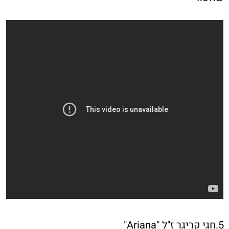
5.חגי קריגר ז"ל "Ariana"