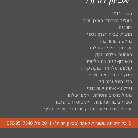
נוסד: 2011
בעלים ומייסד: ראובן שבת
עורכים:
תרבות- צביה ויצמן כספי
מוזיקה- שחר כהן
אומנות- מארי רוזנבלום
ראיונות- בלפור חקק
תאטרון- חגית בת אליעזר
קולנוע וטלויזיה- מוקה קריגר
ערוץ יוטיוב- ראובן שבת
רדיו-מוטי גרנר ז"ל.
ניוזלטר- אסנת יששכרוף
מנהל פרסום וחסויות - אמנון שלמון
קשרי ציבור ועיתונות- דיוניסוס יחסי ציבור
אנתולוגיות בינלאומיות וקשרי חוץ - איריס כליף
© כל הזכויות שמורות לאתר "בכיוון הרוח" - 2011 טל: 050-8517840