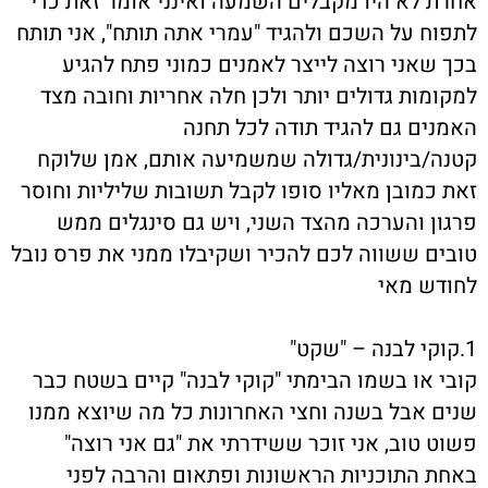
אחרת לא היו מקבלים השמעה ואינני אומר זאת כדי
לתפוח על השכם ולהגיד "עמרי אתה תותח", אני תותח
בכך שאני רוצה לייצר לאמנים כמוני פתח להגיע
למקומות גדולים יותר ולכן חלה אחריות וחובה מצד
האמנים גם להגיד תודה לכל תחנה
קטנה/בינונית/גדולה שמשמיעה אותם, אמן שלוקח
זאת כמובן מאליו סופו לקבל תשובות שליליות וחוסר
פרגון והערכה מהצד השני, ויש גם סינגלים ממש
טובים ששווה לכם להכיר ושקיבלו ממני את פרס נובל
לחודש מאי
1.קוקי לבנה – "שקט"
קובי או בשמו הבימתי "קוקי לבנה" קיים בשטח כבר
שנים אבל בשנה וחצי האחרונות כל מה שיוצא ממנו
פשוט טוב, אני זוכר ששידרתי את "גם אני רוצה"
באחת התוכניות הראשונות ופתאום והרבה לפני