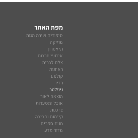
מפת האתר
סיפורים שירה הגות
מוזיקה
תיאטרון
אירועי תרבות
צלם לברית
ראיונות
קולנוע
רדיו
ניוזלטר
הוצאה לאור
אוכל ומסעדות
צרכנות
קיימות וסביבה
חנות ספרים
מדור מדע