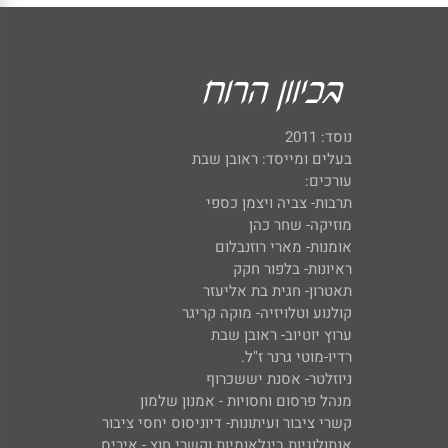
נוסד: 2011
בעלים ומייסד: ראובן שבת
עורכים:
תרבות- צביה ויצמן כספי
מוזיקה- שחר כהן
אומנות- מארי רוזנבלום
ראיונות- בלפור חקק
תאטרון- חגית בת אליעזר
קולנוע וטלויזיה- מוקה קריגר
ערוץ יוטיוב- ראובן שבת
רדיו-מוטי גרנר ז"ל.
ניוזלטר- אסנת יששכרוף
מנהל פרסום וחסויות - אמנון שלמון
קשרי ציבור ועיתונות- דיוניסוס יחסי ציבור
אנתולוגיות בינלאומיות וקשרי חוץ - איריס