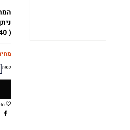
המחיר: 60 שח"
ניתן
( 050-8517840) או בפייבוקס.
מחיר
כמות
הו