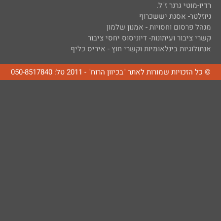
רדיו-מוטי גרנר ז"ל.
ניוזלטר- אסנת יששכרוף
מנהל פרסום וחסויות - אמנון שלמון
קשרי ציבור ועיתונות- דיוניסוס יחסי ציבור
אנתולוגיות בינלאומיות וקשרי חוץ - איריס כליף
© כל הזכויות שמורות לאתר "בכיוון הרוח" - 2011 טל: 050-8517840