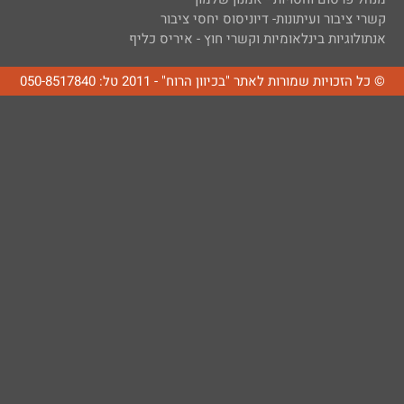
קשרי ציבור ועיתונות- דיוניסוס יחסי ציבור
אנתולוגיות בינלאומיות וקשרי חוץ - איריס כליף
© כל הזכויות שמורות לאתר "בכיוון הרוח" - 2011 טל: 050-8517840