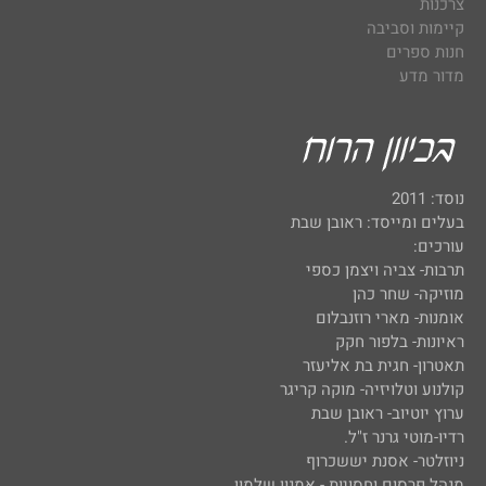
צרכנות
קיימות וסביבה
חנות ספרים
מדור מדע
נוסד: 2011
בעלים ומייסד: ראובן שבת
עורכים:
תרבות- צביה ויצמן כספי
מוזיקה- שחר כהן
אומנות- מארי רוזנבלום
ראיונות- בלפור חקק
תאטרון- חגית בת אליעזר
קולנוע וטלויזיה- מוקה קריגר
ערוץ יוטיוב- ראובן שבת
רדיו-מוטי גרנר ז"ל.
ניוזלטר- אסנת יששכרוף
מנהל פרסום וחסויות - אמנון שלמון